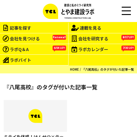
M
EN
記事を探す
連載を見る
U
会社を見つける
会社を研究する
Renewal!
8/07 UP!
ラボQ＆A
ラボカレンダー
6/04 UP!
7/30 UP!
ラボバイト
HOME
『八尾高校』のタグが付いた記事一覧
『八尾高校』のタグが付いた記事一覧
ミライを体感！けんせつ×テッ