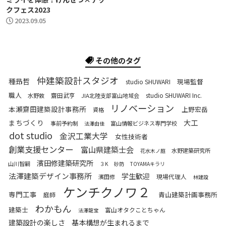
クフェス2023
2023.09.05
その他のタグ
仲建築設計スタジオ
種昻哲
現場監督
studio SHUWARI
職人
齋田武亨
studio SHUWARI Inc.
水野敦
JIA北陸支部富山地域会
リノベーション
本瀬齋田建築設計事務所
上野宏岳
資格
まちづくり
大工
事前予約制
富山情報ビジネス専門学校
法澤由佳
dot studio
金沢工業大学
女性技術者
創業支援センター
富山県建築士会
水野建築研究所
花水木ノ庭
濱田修建築研究所
山川智嗣
３K
砂防
TOYAMAキラリ
法澤建築デザイン事務所
学生歓迎
現場代理人
濱田修
林建設
ケンチクノワ２
専門工事
青山建築計画事務所
庭師
わかもん
建築士
富山オタクことちゃん
法澤龍宝
建築設計の楽しさ
基本構想が生まれるまで