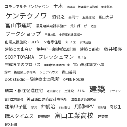
土木
コラレアルチザンジャパン
DOKO一級建築士事務所
中斉拓也
ケンチクノワ
沼俊之
富山大学
高岡市
近藤建設
富山市蓮町
福見建築設計事務所
荒井好一郎
造園
ワークショップ
宇野悠里
中斉拓也建築設計
創業支援施設・UIJターン者等住居
カフェ
安達建設
藤井和弥
建築との出会い
荒井好一郎建築設計室
建築と都市
フレッシュマン
SCOP TOYAMA
ラボ女
完成までのプロセス
富山県建築文化賞
山田哲也建築設計室
青山善嗣
鈴木一級建築士事務所
シェアハウス
dot studio一級建築士事務所
OPEN HOUSE
建築
創業・移住促進住宅
51％
辻建設
道古麻紀子
デザイン
神田謙匠建築設計事務所
高岡工芸高校
三四五建築研究所
仲俊治
月間MPV
建築甲子園
高校生
家具
山田哲也
高田組
富山工業高校
職人タイムス
建築家
現場管理
新入社員