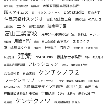
本瀬齋田建築設計事務所
建築家
中斉拓也
道古麻紀子
職人タイムス
dot studio
富山大学
富山オタクことちゃん
仲建築設計スタジオ
富山県建築士会
建築設計の楽しさ
土木
建築甲子園
高岡工芸高校
山田哲也
富山工業高校
荒井好一郎建築設計室
建築士
デザイン
月間MPV
まちづくり
青山建築計画事務所
高田組
造園
沼俊之
富山県建築文化賞
上野宏岳
林建設
法澤由佳
花水木ノ庭
建築
dot studio一級建築士事務所
現場管理
新入社員
砂防
フレッシュマン
三四五建築研究所
DOKO一級建築士事務所
ケンチクノワ２
女性技術者
青山善嗣
ワークショップ
シェアハウス
山川智嗣
ラボ女
中斉拓也建築設計
藤井和弥
法澤建築デザイン事務所
専門工事
TOYAMAキラリ
学生歓迎
建築と都市
神田謙匠建築設計事務所
51％
水野敦
ケンチクノワ
福見建築設計事務所
辻建設