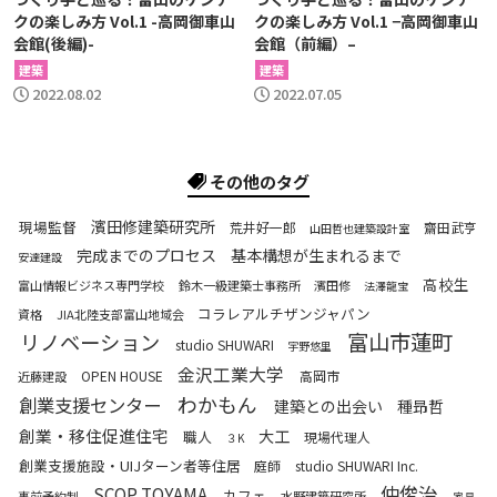
クの楽しみ方 Vol.1 -高岡御車山
クの楽しみ方 Vol.1 −高岡御車山
会館(後編)-
会館（前編）–
建築
建築
2022.08.02
2022.07.05
その他のタグ
濱田修建築研究所
現場監督
荒井好一郎
齋田武亨
山田哲也建築設計室
完成までのプロセス
基本構想が生まれるまで
安達建設
高校生
富山情報ビジネス専門学校
鈴木一級建築士事務所
濱田修
法澤龍宝
コラレアルチザンジャパン
資格
JIA北陸支部富山地域会
富山市蓮町
リノベーション
studio SHUWARI
宇野悠里
金沢工業大学
OPEN HOUSE
高岡市
近藤建設
わかもん
創業支援センター
建築との出会い
種昻哲
創業・移住促進住宅
大工
職人
現場代理人
３K
創業支援施設・UIJターン者等住居
庭師
studio SHUWARI Inc.
仲俊治
SCOP TOYAMA
カフェ
事前予約制
水野建築研究所
家具