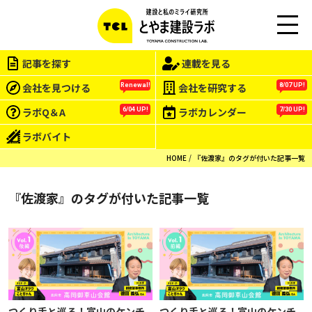
M
EN
記事を探す
連載を見る
U
会社を見つける
会社を研究する
Renewal!
8/07 UP!
ラボQ＆A
ラボカレンダー
6/04 UP!
7/30 UP!
ラボバイト
HOME
『佐渡家』のタグが付いた記事一覧
『佐渡家』のタグが付いた記事一覧
つくり手と巡る！富山のケンチ
つくり手と巡る！富山のケンチ