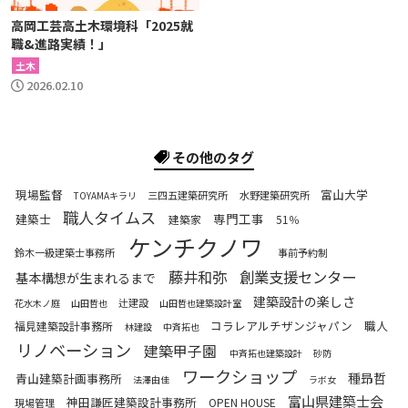
高岡工芸高土木環境科「2025就
職&進路実績！」
土木
2026.02.10
その他のタグ
現場監督
富山大学
三四五建築研究所
水野建築研究所
TOYAMAキラリ
職人タイムス
専門工事
建築士
建築家
51％
ケンチクノワ
鈴木一級建築士事務所
事前予約制
藤井和弥
創業支援センター
基本構想が生まれるまで
建築設計の楽しさ
辻建設
花水木ノ庭
山田哲也
山田哲也建築設計室
コラレアルチザンジャパン
職人
福見建築設計事務所
林建設
中斉拓也
リノベーション
建築甲子園
中斉拓也建築設計
砂防
ワークショップ
種昻哲
青山建築計画事務所
法澤由佳
ラボ女
富山県建築士会
神田謙匠建築設計事務所
OPEN HOUSE
現場管理