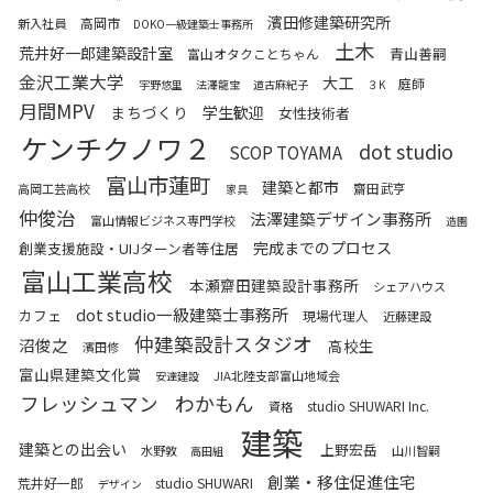
濱田修建築研究所
高岡市
新入社員
DOKO一級建築士事務所
土木
荒井好一郎建築設計室
青山善嗣
富山オタクことちゃん
金沢工業大学
大工
庭師
宇野悠里
法澤龍宝
道古麻紀子
３K
月間MPV
まちづくり
学生歓迎
女性技術者
ケンチクノワ２
dot studio
SCOP TOYAMA
富山市蓮町
建築と都市
齋田武亨
高岡工芸高校
家具
仲俊治
法澤建築デザイン事務所
富山情報ビジネス専門学校
造園
完成までのプロセス
創業支援施設・UIJターン者等住居
富山工業高校
本瀬齋田建築設計事務所
シェアハウス
dot studio一級建築士事務所
カフェ
現場代理人
近藤建設
仲建築設計スタジオ
沼俊之
高校生
濱田修
富山県建築文化賞
JIA北陸支部富山地域会
安達建設
わかもん
フレッシュマン
studio SHUWARI Inc.
資格
建築
建築との出会い
上野宏岳
水野敦
山川智嗣
高田組
創業・移住促進住宅
荒井好一郎
studio SHUWARI
デザイン