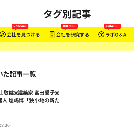
タグ別記事
Renewal!
8/07 UP!
6/04 UP!
会社を見つける
会社を研究する
ラボQ＆A
いた記事一覧
山敬健✖️建築家 富田愛子✖️
理人 塩嶋博「狭小地の新た
」
08.26