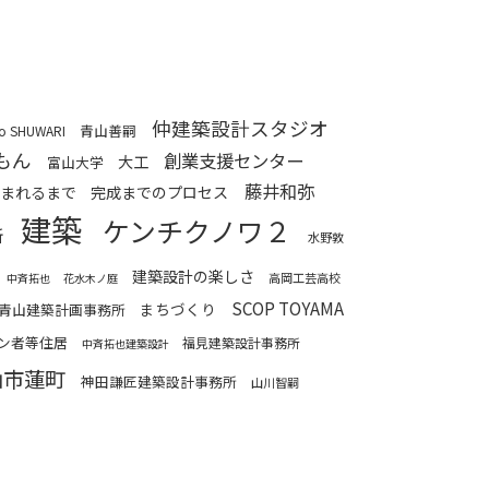
仲建築設計スタジオ
青山善嗣
io SHUWARI
もん
創業支援センター
大工
富山大学
藤井和弥
まれるまで
完成までのプロセス
建築
ケンチクノワ２
所
水野敦
建築設計の楽しさ
高岡工芸高校
中斉拓也
花水木ノ庭
SCOP TOYAMA
まちづくり
青山建築計画事務所
ーン者等住居
福見建築設計事務所
中斉拓也建築設計
山市蓮町
神田謙匠建築設計事務所
山川智嗣