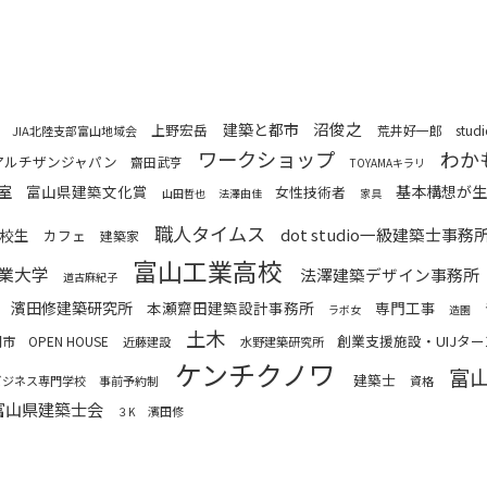
沼俊之
建築と都市
上野宏岳
荒井好一郎
stud
JIA北陸支部富山地域会
ワークショップ
わか
アルチザンジャパン
齋田武亨
TOYAMAキラリ
室
富山県建築文化賞
基本構想が生
女性技術者
山田哲也
法澤由佳
家具
職人タイムス
dot studio一級建築士事務
校生
カフェ
建築家
富山工業高校
業大学
法澤建築デザイン事務所
道古麻紀子
濱田修建築研究所
本瀬齋田建築設計事務所
専門工事
ラボ女
造園
土木
創業支援施設・UIJタ
岡市
OPEN HOUSE
近藤建設
水野建築研究所
ケンチクノワ
富
建築士
ビジネス専門学校
事前予約制
資格
富山県建築士会
濱田修
３K