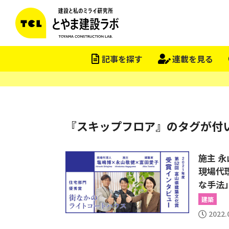
記事を探す
連載を見る
『スキップフロア』のタグが付
施主 永
現場代
な手法
建築
2022.