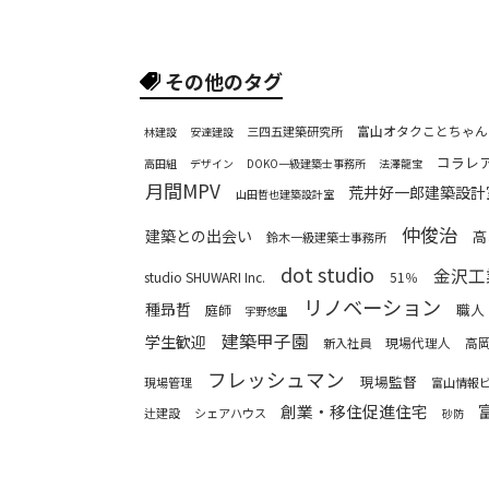
その他のタグ
富山オタクことちゃん
三四五建築研究所
林建設
安達建設
コラレ
高田組
デザイン
DOKO一級建築士事務所
法澤龍宝
月間MPV
荒井好一郎建築設計
山田哲也建築設計室
仲俊治
建築との出会い
高
鈴木一級建築士事務所
dot studio
金沢工
studio SHUWARI Inc.
51％
リノベーション
種昻哲
職人
庭師
宇野悠里
建築甲子園
学生歓迎
現場代理人
高
新入社員
フレッシュマン
現場監督
現場管理
富山情報
創業・移住促進住宅
辻建設
シェアハウス
砂防