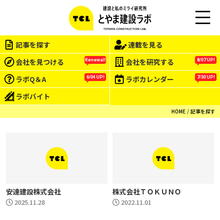
M
EN
記事を探す
連載を見る
U
会社を見つける
会社を研究する
Renewal!
8/07 UP!
ラボQ＆A
ラボカレンダー
6/04 UP!
7/30 UP!
ラボバイト
HOME
記事を探す
安達建設株式会社
株式会社ＴＯＫＵＮＯ
2025.11.28
2022.11.01